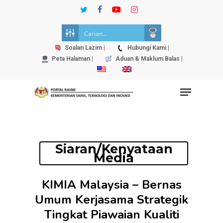
Skip
twitter
facebook
youtube
instagram
to
Close
main
Menu
content
Soalan Lazim |
Hubungi Kami |
Peta Halaman |
Aduan & Maklum Balas |
Menu
Siaran/Kenyataan
Media
KIMIA Malaysia – Bernas
Umum Kerjasama Strategik
Tingkat Piawaian Kualiti