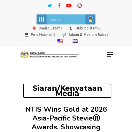
Skip
twitter
facebook
youtube
instagram
to
Close
main
Menu
content
Soalan Lazim |
Hubungi Kami |
Peta Halaman |
Aduan & Maklum Balas |
Menu
Siaran/Kenyataan
Media
NTIS Wins Gold at 2026
Asia-Pacific StevieⓇ
Awards, Showcasing