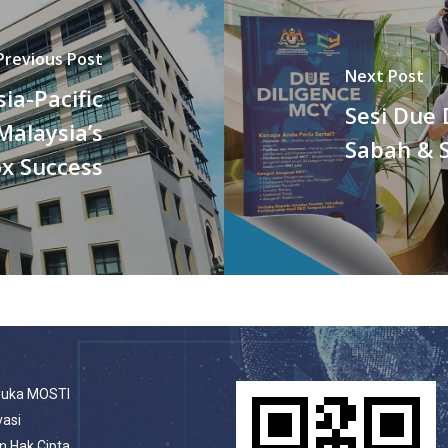
Previous Post
Next Post
ia-Pacific
Sesi Due 
alaysia’s
Sabah & 
x Success
buka MOSTI
vasi
n Hak Cipta