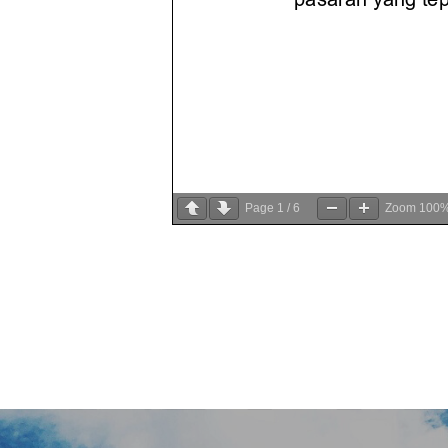
Page
1
/
6
Zoom
100