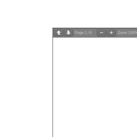
Page
1
/
6
Zoom
100