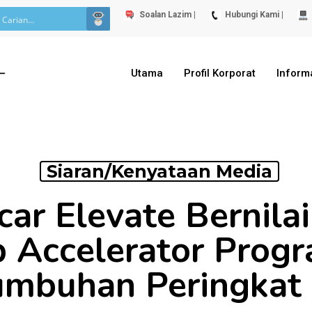
Soalan Lazim |
Hubungi Kami |
Utama
Profil Korporat
Inform
Siaran/Kenyataan Media
car Elevate Bernila
p Accelerator Prog
umbuhan Peringkat