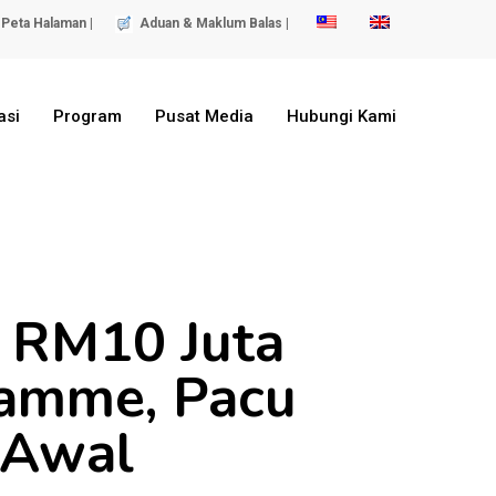
Peta Halaman |
Aduan & Maklum Balas |
asi
Program
Pusat Media
Hubungi Kami
i RM10 Juta
ramme, Pacu
 Awal