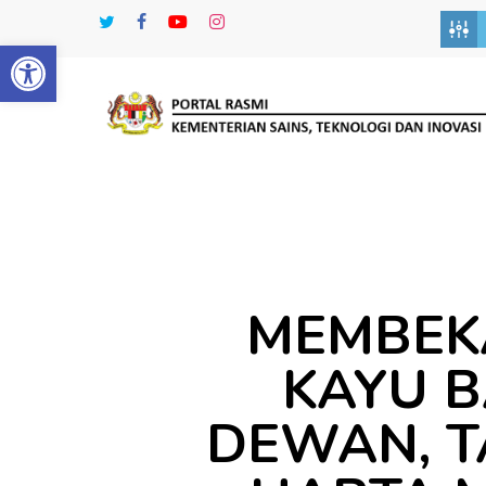
Skip
twitter
facebook
youtube
instagram
to
Open toolbar
main
content
MEMBEK
KAYU B
DEWAN, T