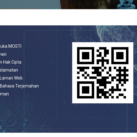
buka MOSTI
vasi
n Hak Cipta
selamatan
 Laman Web
 Bahasa Terjemahan
aman