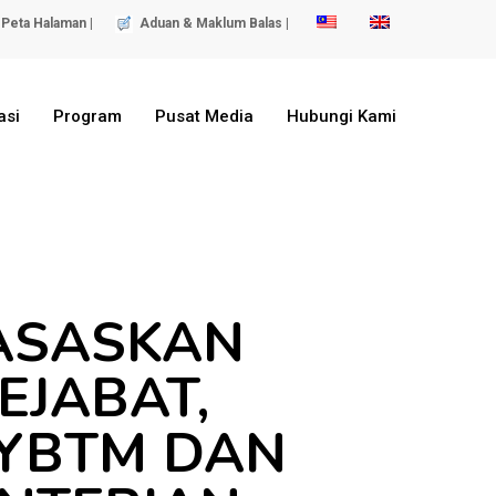
Peta Halaman |
Aduan & Maklum Balas |
asi
Program
Pusat Media
Hubungi Kami
ASASKAN
EJABAT,
 YBTM DAN