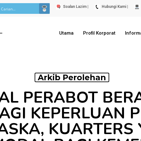
Soalan Lazim |
Hubungi Kami |
Utama
Profil Korporat
Inform
Arkib Perolehan
AL PERABOT BER
AGI KEPERLUAN P
ASKA, KUARTERS