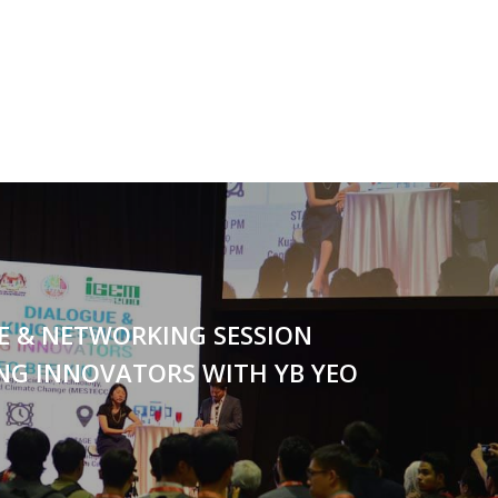
E & NETWORKING SESSION
NG INNOVATORS WITH YB YEO