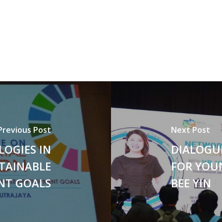
Previous Post
Next Post
OGIES IN
DIALOGU
TAINABLE
FOR YOU
NT GOALS
BEE YIN