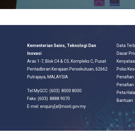
Kementerian Sains, Teknologi Dan
Data Ter
Inovasi
Dasar Pri
Aras 1-7, Blok C4 & C5, Kompleks C, Pusat
Kenyataa
Pentadbiran Kerajaan Persekutuan, 62662
Polisi Ke
Putrajaya, MALAYSIA
Penafian
Penafian
Tel MyGCC: (603) 8000 8000
Peta Hal
Faks: (603) 8888 9070
Bantuan
E-mel: enquiry[at]mosti.gov.my