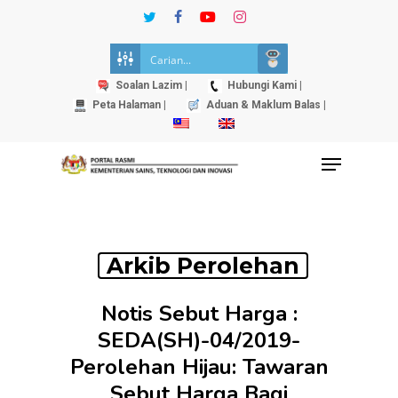
Skip
twitter
facebook
youtube
instagram
to
Close
main
Menu
content
Soalan Lazim |
Hubungi Kami |
Peta Halaman |
Aduan & Maklum Balas |
Menu
Arkib Perolehan
Notis Sebut Harga :
SEDA(SH)-04/2019-
Perolehan Hijau: Tawaran
Sebut Harga Bagi