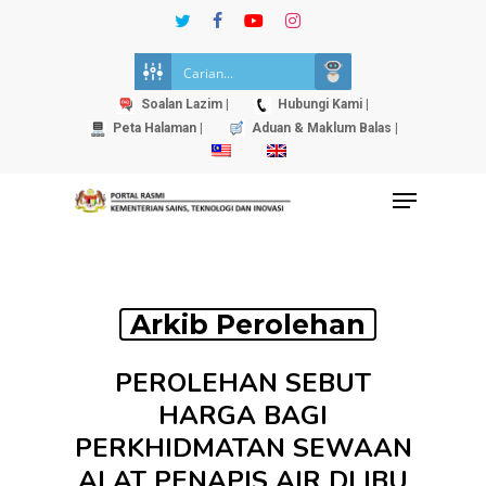
Skip
twitter
facebook
youtube
instagram
to
Close
main
Menu
content
Soalan Lazim |
Hubungi Kami |
Peta Halaman |
Aduan & Maklum Balas |
Menu
Arkib Perolehan
PEROLEHAN SEBUT
HARGA BAGI
PERKHIDMATAN SEWAAN
ALAT PENAPIS AIR DI IBU