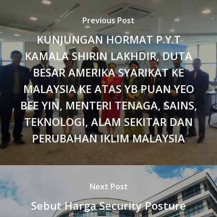
Previous Post
KUNJUNGAN HORMAT P.Y.T
KAMALA SHIRIN LAKHDIR, DUTA
BESAR AMERIKA SYARIKAT KE
MALAYSIA KE ATAS YB PUAN YEO
BEE YIN, MENTERI TENAGA, SAINS,
TEKNOLOGI, ALAM SEKITAR DAN
PERUBAHAN IKLIM MALAYSIA
Next Post
Sebut Harga Security Posture