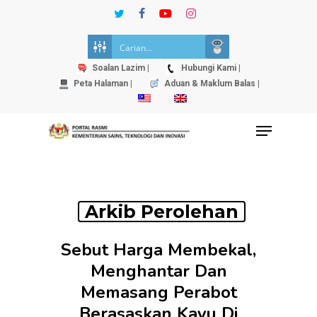
Skip
twitter
facebook
youtube
instagram
to
Close
main
Menu
content
Soalan Lazim |
Hubungi Kami |
Peta Halaman |
Aduan & Maklum Balas |
Menu
Arkib Perolehan
Sebut Harga Membekal,
Menghantar Dan
Memasang Perabot
Berasaskan Kayu Di