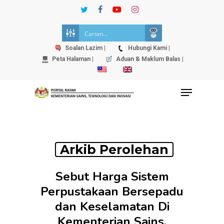
Skip
twitter
facebook
youtube
instagram
to
Close
main
Menu
content
Soalan Lazim |
Hubungi Kami |
Peta Halaman |
Aduan & Maklum Balas |
Menu
Arkib Perolehan
Sebut Harga Sistem
Perpustakaan Bersepadu
dan Keselamatan Di
Kementerian Sains,