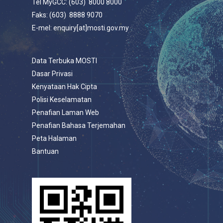
Tel MyGCC: (603) 8000 8000
Faks: (603) 8888 9070
E-mel: enquiry[at]mosti.gov.my
Data Terbuka MOSTI
Dasar Privasi
Kenyataan Hak Cipta
Polisi Keselamatan
Penafian Laman Web
Penafian Bahasa Terjemahan
Peta Halaman
Bantuan