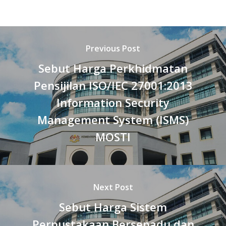
Previous Post
Sebut Harga Perkhidmatan
Pensijilan ISO/IEC 27001:2013
Information Security
Management System (ISMS)
MOSTI
Next Post
Sebut Harga Sistem
Perpustakaan Bersepadu dan