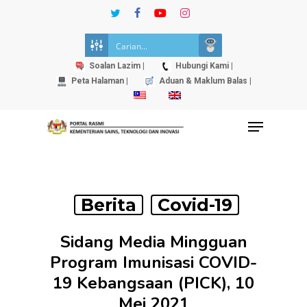
Skip
twitter
facebook
youtube
instagram
to
Close
main
Menu
content
Soalan Lazim |
Hubungi Kami |
Peta Halaman |
Aduan & Maklum Balas |
Menu
Berita
Covid-19
Sidang Media Mingguan
Program Imunisasi COVID-
19 Kebangsaan (PICK), 10
Mei 2021