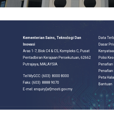
Kementerian Sains, Teknologi Dan
Data Ter
Inovasi
Dasar Pri
Aras 1-7, Blok C4 & C5, Kompleks C, Pusat
Kenyataa
Pentadbiran Kerajaan Persekutuan, 62662
Polisi Ke
Putrajaya, MALAYSIA
Penafian
Penafian
Tel MyGCC: (603) 8000 8000
Peta Hal
Faks: (603) 8888 9070
Bantuan
E-mel: enquiry[at]mosti.gov.my