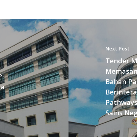
Next Post
Tender M
Memasang
st
Bahan Pa
wa
Berintera
Pathways 
Sains Ne