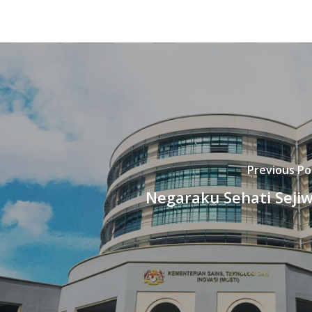
Previous Po
Negaraku Sehati Seji