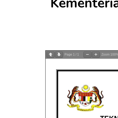
Kementeria
Page
1
/
1
Zoom
100