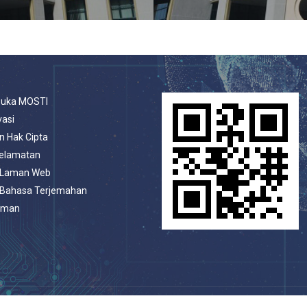
buka MOSTI
vasi
n Hak Cipta
selamatan
 Laman Web
 Bahasa Terjemahan
aman