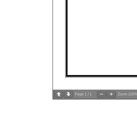
Page
1
/
1
Zoom
100