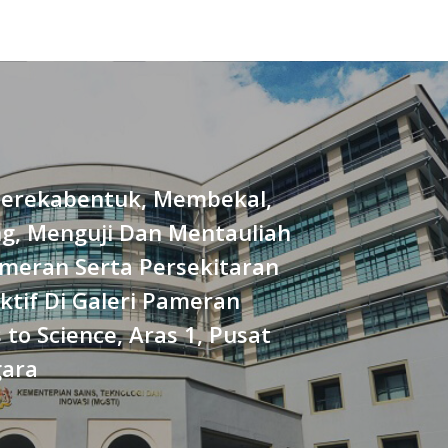
erekabentuk, Membekal,
, Menguji Dan Mentauliah
meran Serta Persekitaran
ktif Di Galeri Pameran
to Science, Aras 1, Pusat
gara