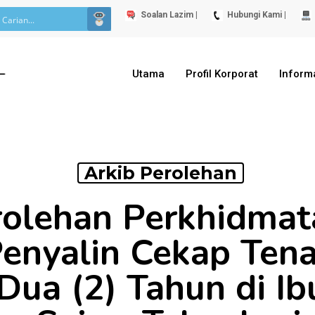
Soalan Lazim |
Hubungi Kami |
Utama
Profil Korporat
Inform
Arkib Perolehan
rolehan Perkhidma
enyalin Cekap Ten
ua (2) Tahun di Ib