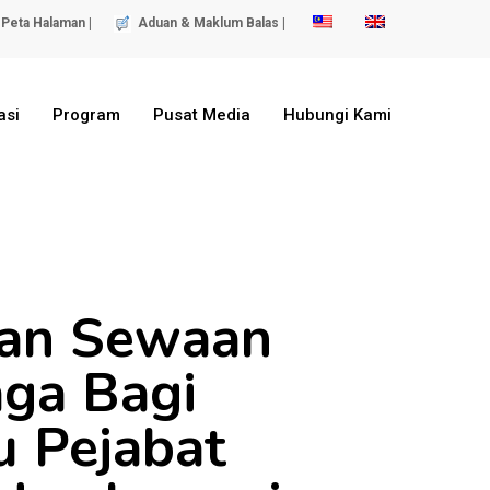
Peta Halaman |
Aduan & Maklum Balas |
asi
Program
Pusat Media
Hubungi Kami
tan Sewaan
aga Bagi
u Pejabat