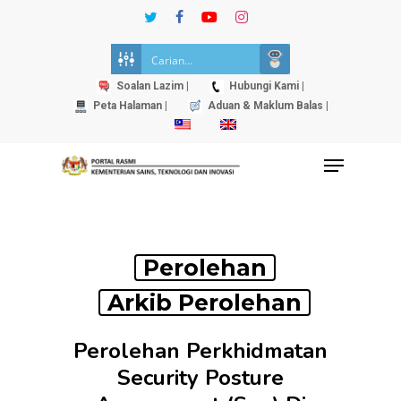
Skip
twitter
facebook
youtube
instagram
to
Close
main
Menu
content
Soalan Lazim |
Hubungi Kami |
Peta Halaman |
Aduan & Maklum Balas |
Menu
Perolehan
Arkib Perolehan
Perolehan Perkhidmatan
Security Posture