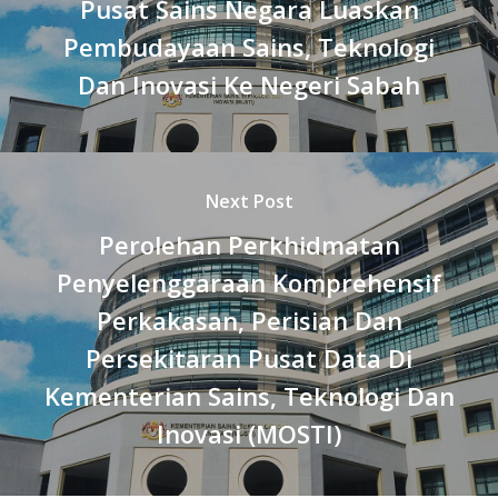
Pusat Sains Negara Luaskan
Pembudayaan Sains, Teknologi
Dan Inovasi Ke Negeri Sabah
Next Post
Perolehan Perkhidmatan
Penyelenggaraan Komprehensif
Perkakasan, Perisian Dan
Persekitaran Pusat Data Di
Kementerian Sains, Teknologi Dan
Inovasi (MOSTI)