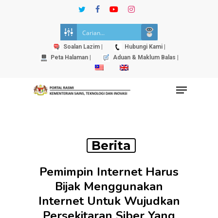
Skip
twitter
facebook
youtube
instagram
to
Close
main
Menu
content
Soalan Lazim |
Hubungi Kami |
Peta Halaman |
Aduan & Maklum Balas |
Menu
Berita
Pemimpin Internet Harus
Bijak Menggunakan
Internet Untuk Wujudkan
Persekitaran Siber Yang