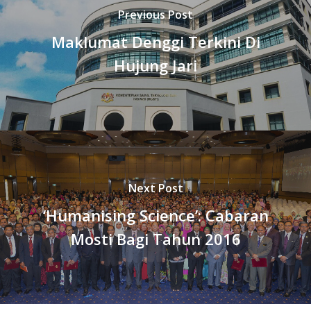
Previous Post
Maklumat Denggi Terkini Di
Hujung Jari
Next Post
‘Humanising Science’: Cabaran
Mosti Bagi Tahun 2016