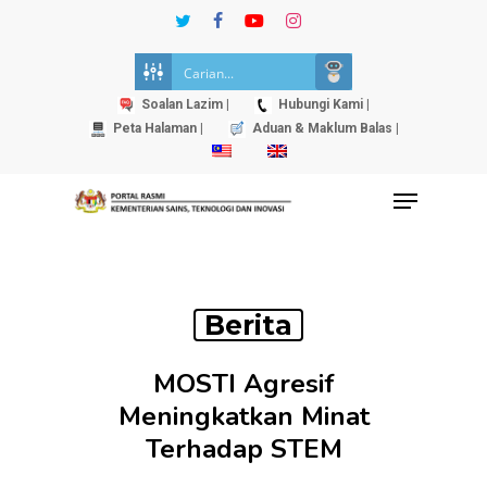
Skip
twitter
facebook
youtube
instagram
to
Close
main
Menu
content
Soalan Lazim |
Hubungi Kami |
Peta Halaman |
Aduan & Maklum Balas |
Menu
Berita
MOSTI Agresif
Meningkatkan Minat
Terhadap STEM