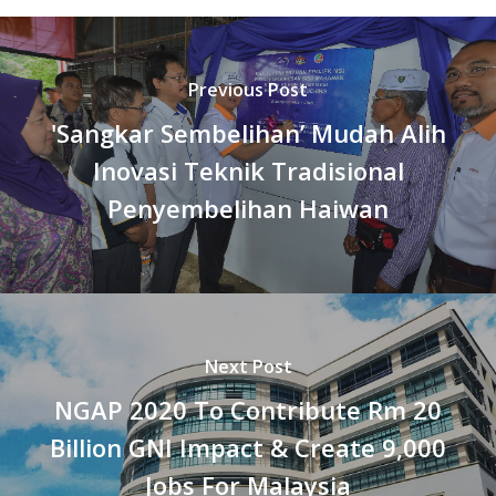
Previous Post
'Sangkar Sembelihan’ Mudah Alih
Inovasi Teknik Tradisional
Penyembelihan Haiwan
Next Post
NGAP 2020 To Contribute Rm 20
Billion GNI Impact & Create 9,000
Jobs For Malaysia