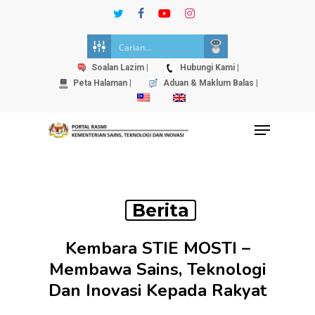
Skip
twitter
facebook
youtube
instagram
to
Close
main
Menu
content
Soalan Lazim |
Hubungi Kami |
Peta Halaman |
Aduan & Maklum Balas |
Menu
Berita
Kembara STIE MOSTI –
Membawa Sains, Teknologi
Dan Inovasi Kepada Rakyat