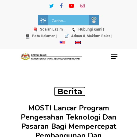
Skip
twitter
facebook
youtube
instagram
to
Close
main
Menu
content
Soalan Lazim |
Hubungi Kami |
Peta Halaman |
Aduan & Maklum Balas |
Menu
Berita
MOSTI Lancar Program
Pengesahan Teknologi Dan
Pasaran Bagi Mempercepat
Pembangunan Dan