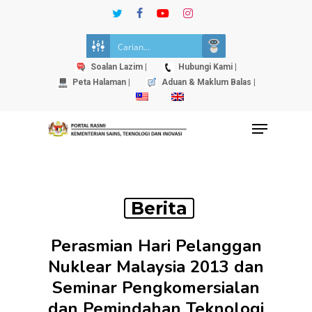
Skip
twitter
facebook
youtube
instagram
to
Close
main
Menu
content
Soalan Lazim |
Hubungi Kami |
Peta Halaman |
Aduan & Maklum Balas |
Menu
Berita
Perasmian Hari Pelanggan
Nuklear Malaysia 2013 dan
Seminar Pengkomersialan
dan Pemindahan Teknologi