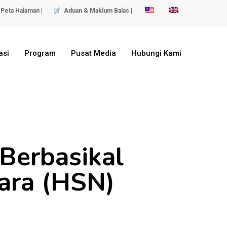
Peta Halaman |
Aduan & Maklum Balas |
asi
Program
Pusat Media
Hubungi Kami
Berbasikal
ara (HSN)