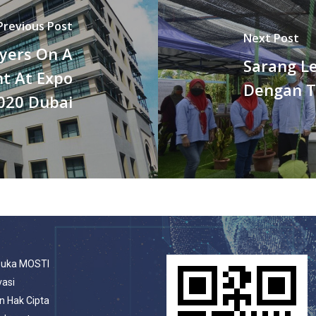
Previous Post
Next Post
ayers On A
Sarang L
nt At Expo
Dengan T
020 Dubai
buka MOSTI
vasi
n Hak Cipta