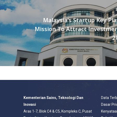
Malaysia’s Startup Key Pl
Mission To Attract Investme
2
Kementerian Sains, Teknologi Dan
Data Ter
Inovasi
Dasar Pri
Aras 1-7, Blok C4 & C5, Kompleks C, Pusat
Kenyataa