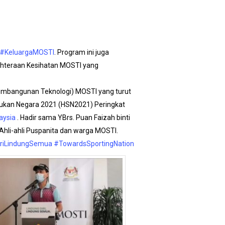
#KeluargaMOSTI
. Program ini juga
ahteraan Kesihatan MOSTI yang
Pembangunan Teknologi) MOSTI yang turut
 Sukan Negara 2021 (HSN2021) Peringkat
aysia
. Hadir sama YBrs. Puan Faizah binti
Ahli-ahli Puspanita dan warga MOSTI.
iriLindungSemua
#TowardsSportingNation