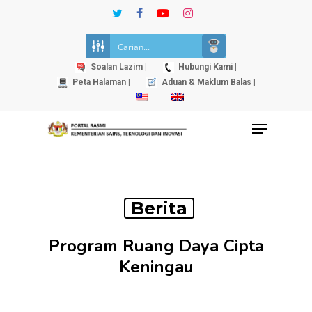
Skip
twitter
facebook
youtube
instagram
to
Close
main
Menu
content
Soalan Lazim |
Hubungi Kami |
Peta Halaman |
Aduan & Maklum Balas |
Menu
Berita
Program Ruang Daya Cipta
Keningau