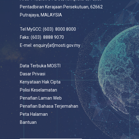
Pentadbiran Kerajaan Persekutuan, 62662
Putrajaya, MALAYSIA
Tel MyGCC: (603) 8000 8000
Faks: (603) 8888 9070
E-mel: enquiry[at]mosti.gov.my
Data Terbuka MOSTI
Dasar Privasi
Kenyataan Hak Cipta
Polisi Keselamatan
Penafian Laman Web
Penafian Bahasa Terjemahan
Peta Halaman
Bantuan