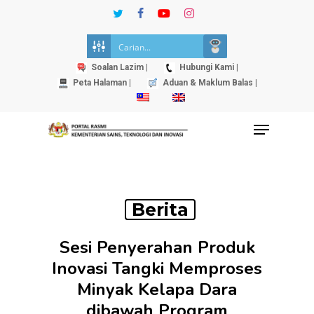
Skip
twitter
facebook
youtube
instagram
to
Close
main
Menu
content
Soalan Lazim |
Hubungi Kami |
Peta Halaman |
Aduan & Maklum Balas |
Menu
Berita
Sesi Penyerahan Produk
Inovasi Tangki Memproses
Minyak Kelapa Dara
dibawah Program