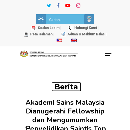
Skip
twitter
facebook
youtube
instagram
to
Close
main
Menu
content
Soalan Lazim |
Hubungi Kami |
Peta Halaman |
Aduan & Maklum Balas |
Menu
Berita
Akademi Sains Malaysia
Dianugerahi Fellowship
dan Mengumumkan
‘Penyelidikan Saintis Top