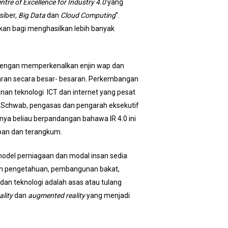
ntre of Excellence for Industry 4.0
yang
siber,
Big Data
dan
Cloud Computing
”.
kan bagi menghasilkan lebih banyak
12 dengan memperkenalkan enjin wap dan
luaran secara besar- besaran. Perkembangan
nan teknologi ICT dan internet yang pesat
us Schwab, pengasas dan pengarah eksekutif
nya beliau berpandangan bahawa IR 4.0 ini
epan dan terangkum.
model perniagaan dan modal insan sedia
tkan pengetahuan, pembangunan bakat,
 dan teknologi adalah asas atau tulang
eality
dan
augmented reality
yang menjadi