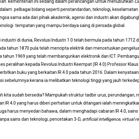
awah kementerian ini sedang dalam perancangan untuk menubuhkan
Ce
lam pelbagai bidang seperti penstandardan, teknologi, keselamatan 
ngsa sama ada dari pihak akademik, agensi dan industri akan digabung
 teknologi tempatan yang mampu berdaya saing di persada global.
i industri di dunia, Revolusi Industri 1.0 telah bermula pada tahun 17
0 pada tahun 1870 pula telah mencipta elektrik dan mencetuskan penge
pada tahun 1969 yang telah membangunkan elektronik dan ICT. Pembangu
s peralihan kepada Revolusi Industri Keempat (IR 4.0) Professor Kla
rbitkan buku yang berkaitan IR 4.0 pada tahun 2016. Dalam kenyataan
si sebelumnya kerana ia melibatkan teknologi tinggi yang jauh terked
ah kita sudah bersedia? Mampukah struktur tadbir urus, perundangan, 
 IR 4.0 yang harus diberi perhatian untuk ditangani ialah meningka
ia juga harus menyedari bahawa, dalam menghadapi cabaran IR 4.0, sains
npa sains dan teknologi, pencetakan 3-D,
artificial intelligence
,
virtual r