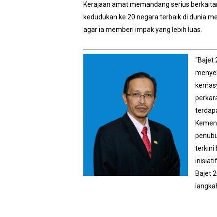
Kerajaan amat memandang serius berkaitan
kedudukan ke 20 negara terbaik di dunia m
agar ia memberi impak yang lebih luas.
“Bajet
menyel
kemasy
perkar
terdap
Kement
penubu
terkin
inisiat
Bajet 
langka