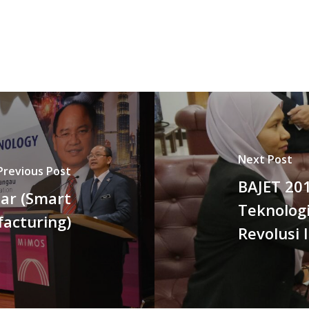
Next Post
Previous Post
BAJET 201
tar (Smart
Teknolog
acturing)
Revolusi 