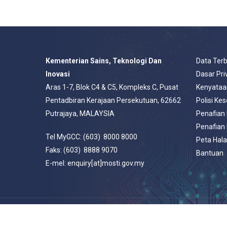
Kementerian Sains, Teknologi Dan
Data Ter
Inovasi
Dasar Pri
Aras 1-7, Blok C4 & C5, Kompleks C, Pusat
Kenyataa
Pentadbiran Kerajaan Persekutuan, 62662
Polisi Ke
Putrajaya, MALAYSIA
Penafian
Penafian
Tel MyGCC: (603) 8000 8000
Peta Hal
Faks: (603) 8888 9070
Bantuan
E-mel: enquiry[at]mosti.gov.my
© 2026 Portal Rasmi Kementerian Sains, Teknologi Dan Inovasi.