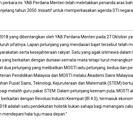
 perkara ini. YAB Perdana Menteri telah meletakkan penanda aras ba
enjelang tahun 2050. Inisiatif untuk memperkasakan agenda STI negar
 2018 yang dibentangkan oleh YAB Perdana Menteri pada 27 Oktober ya
uruh sifatnya. Lapan petunjang yang mendasari bajet tersebut telah m
arakatan serta kesejahteraan rakyat. Satu yang agak istimewa dalam ba
a yang berkaitan dengan duniawi semata-mata tetapi turut merangkumi
at dua petunjang yang melibatkan MOSTI iaitu petunjang kedua dan p
erian Pendidikan Malaysia dan MOSTI melalui Akademi Sains Malaysia
han Pusat Sains, Teknologi, Kejuruteraan dan Matematik (STEM) ber
i bagi melatih guru pakar STEM. Dalam petunjang keenam pula, MOST
if berkaitan dengan Revolusi Industri Keempat (IR 4.0), termasuk ekonomi
2018 adalah satu pendekatan holistik bukan sahaja bagi menangani cab
h mendepani hala tuju masa depan.”