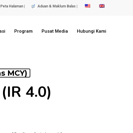
Peta Halaman |
Aduan & Maklum Balas |
asi
Program
Pusat Media
Hubungi Kami
as MCY)
(IR 4.0)