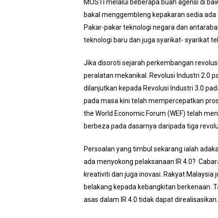
MOSTI melalui beberapa buah agensi di b
bakal menggembleng kepakaran sedia ada da
Pakar-pakar teknologi negara dan antaraba
teknologi baru dan juga syarikat- syarikat
Jika disoroti sejarah perkembangan revolus
peralatan mekanikal. Revolusi Industri 2.
dilanjutkan kepada Revolusi Industri 3.0 
pada masa kini telah mempercepatkan prose
the World Economic Forum (WEF) telah mene
berbeza pada dasarnya daripada tiga revolu
Persoalan yang timbul sekarang ialah adak
ada menyokong pelaksanaan IR 4.0? Cabaran
kreativiti dan juga inovasi. Rakyat Malays
belakang kepada kebangkitan berkenaan. Ta
asas dalam IR 4.0 tidak dapat direalisasikan.