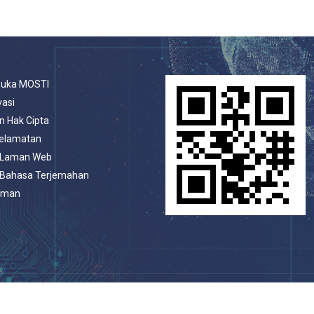
buka MOSTI
vasi
n Hak Cipta
selamatan
 Laman Web
 Bahasa Terjemahan
aman