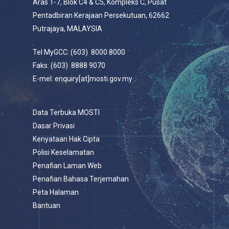
Aras 1-7, Blok C4 & C5, Kompleks C, Pusat
Pentadbiran Kerajaan Persekutuan, 62662
Putrajaya, MALAYSIA
Tel MyGCC: (603) 8000 8000
Faks: (603) 8888 9070
E-mel: enquiry[at]mosti.gov.my
Data Terbuka MOSTI
Dasar Privasi
Kenyataan Hak Cipta
Polisi Keselamatan
Penafian Laman Web
Penafian Bahasa Terjemahan
Peta Halaman
Bantuan