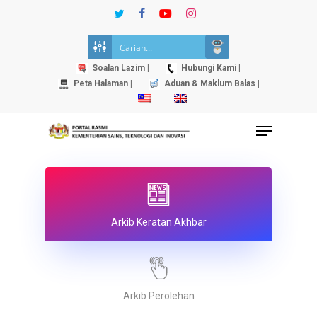
Skip
twitter
facebook
youtube
instagram
to
Close
main
Menu
content
Soalan Lazim |
Hubungi Kami |
Peta Halaman |
Aduan & Maklum Balas |
Menu
Arkib Keratan Akhbar
Arkib Perolehan