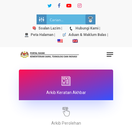
Skip
twitter
facebook
youtube
instagram
to
Close
main
Menu
content
Soalan Lazim |
Hubungi Kami |
Peta Halaman |
Aduan & Maklum Balas |
Menu
Arkib Keratan Akhbar
Arkib Perolehan