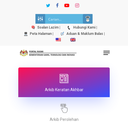
Skip
twitter
facebook
youtube
instagram
to
Close
main
Menu
content
Soalan Lazim |
Hubungi Kami |
Peta Halaman |
Aduan & Maklum Balas |
Menu
Arkib Keratan Akhbar
Arkib Perolehan