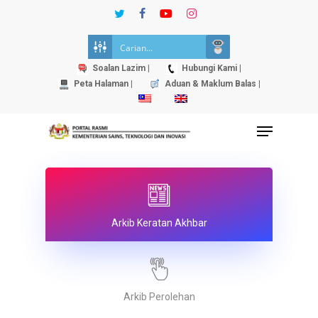
Skip
twitter
facebook
youtube
instagram
to
Close
main
Menu
content
Soalan Lazim |
Hubungi Kami |
Peta Halaman |
Aduan & Maklum Balas |
Menu
Arkib Keratan Akhbar
Arkib Perolehan